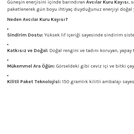
Güneşin enerjisini içinde barındıran
Avcılar Kuru Kayısı
, 
paketlenerek gün boyu ihtiyaç duyduğunuz enerjiyi doğal y
Neden Avcılar Kuru Kayısı?
Sindirim Dostu:
Yüksek lif içeriği sayesinde sindirim sis
Katkısız ve Doğal:
Doğal rengini ve tadını koruyan, yapay t
Mükemmel Ara Öğün:
Görseldeki gibi ceviz içi ve bitki ça
Kilitli Paket Teknolojisi:
150 gramlık kilitli ambalajı sayes
Bu ürünün fiyat bilgisi, resim, ürün açıklamalarında ve diğer konularda yet
Görüş ve önerileriniz için teşekkür ederiz.
Ürün resmi kalitesiz, bozuk veya görüntülenemiyor.