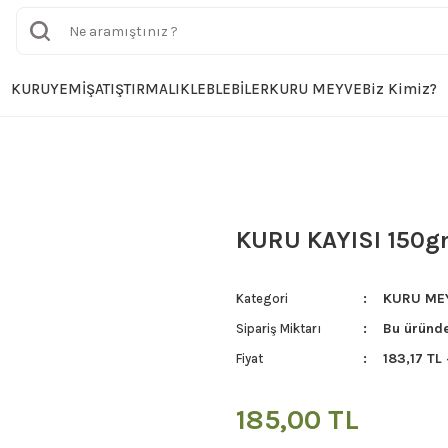
KURUYEMİŞ
ATIŞTIRMALIK
LEBLEBİLER
KURU MEYVE
Biz Kimiz?
KURU KAYISI 150g
KURU ME
Kategori
Bu üründe
Sipariş Miktarı
183,17 TL
Fiyat
185,00 TL