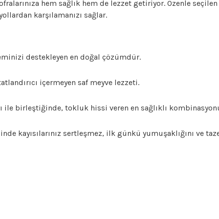
sofralarınıza hem sağlık hem de lezzet getiriyor. Özenle seçilen
ollardan karşılamanızı sağlar.
teminizi destekleyen en doğal çözümdür.
atlandırıcı içermeyen saf meyve lezzeti.
yı ile birleştiğinde, tokluk hissi veren en sağlıklı kombinasyon
inde kayısılarınız sertleşmez, ilk günkü yumuşaklığını ve taze
ersiz gördüğünüz noktaları öneri formunu kullanarak tarafımıza iletebilirsiniz.
Ürün hakkında henüz soru sorulmamış.
Bu ürüne ilk yorumu siz yapın!
Yorum Yaz
Soru Sor