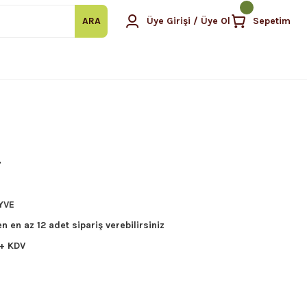
ARA
Üye Girişi / Üye Ol
Sepetim
r
YVE
n en az 12 adet sipariş verebilirsiniz
 + KDV